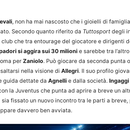
evali
, non ha mai nascosto che i gioielli di famigli
guato. Secondo quanto riferito da
Tuttosport
degli i
ra club che tra entourage del giocatore e dirigenti d
adori si aggira sui 30 milioni
e sarebbe tra l’altr
 Roma per
Zaniolo
. Può giocare da seconda punta 
altarsi nella visione di
Allegri
. Il suo profilo giov
ee guida dettate da
Agnelli
e dalla società.
Ingaggi
 con la Juventus che punta ad aprire a breve un alt
ia fissato un nuovo incontro tra le parti a breve,
e appare davvero ben avviata.