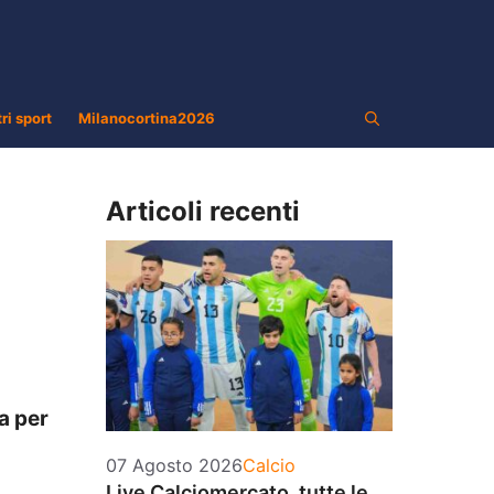
tri sport
Milanocortina2026
Articoli recenti
la per
Categorie
07 Agosto 2026
Calcio
Live Calciomercato, tutte le