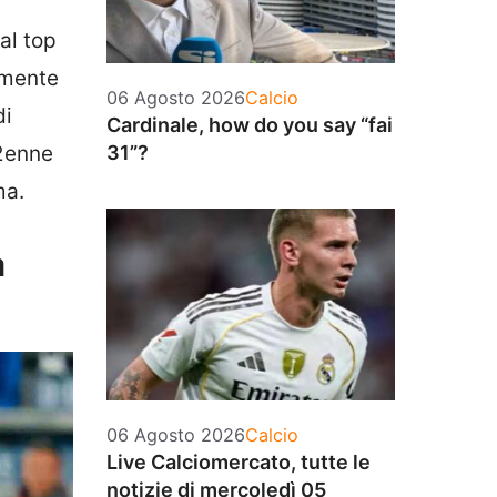
al top
amente
Categorie
06 Agosto 2026
Calcio
di
Cardinale, how do you say “fai
31”?
22enne
ma.
a
Categorie
06 Agosto 2026
Calcio
Live Calciomercato, tutte le
notizie di mercoledì 05