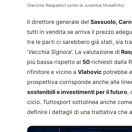
Giacomo Raspadori conto la Juventus (AnsaFoto)
Il direttore generale del
Sassuolo, Carn
tutti in vendita se arriva il prezzo ade
tra le parti ci sarebbero già stati, sia t
‘
Vecchia Signora
‘. La valutazione di
Rasp
più bassa rispetto ai
50
richiesti dalla
rifinitore e vicino a
Vlahovic
potrebbe es
prospettiva corrisponde anche alle lin
sostenibili e investimenti per il futuro
,
ciclo.
Tuttosport
sottolinea anche come s
definire i dettagli di una trattativa ch