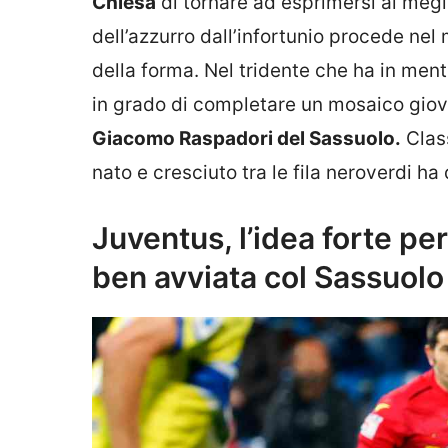
Chiesa
di tornare ad esprimersi al megli
dell’azzurro dall’infortunio procede nel
della forma. Nel tridente che ha in men
in grado di completare un mosaico giova
Giacomo Raspadori del Sassuolo.
Class
nato e cresciuto tra le fila neroverdi ha
Juventus, l’idea forte per
ben avviata col Sassuolo