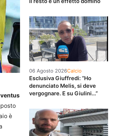
il resto è un effetto domino
Categorie
06 Agosto 2026
Calcio
Esclusiva Giuffredi: “Ho
denunciato Melis, si deve
vergognare. E su Giulini…”
ventus
 posto
aio è
a