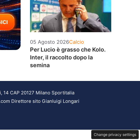
Categorie
05 Agosto 2026
Calcio
Per Lucio è grasso che Kolo.
Inter, il raccolto dopo la
semina
i, 14 CAP 20127 Milano Sportitalia
.com Direttore sito Gianluigi Longari
Change privacy settings