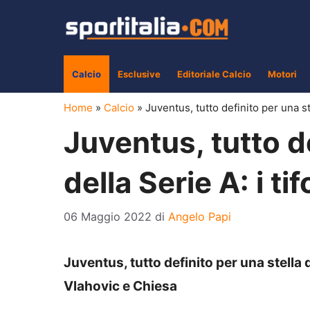
Vai
al
contenuto
Calcio
Esclusive
Editoriale Calcio
Motori
Home
»
Calcio
»
Juventus, tutto definito per una st
Juventus, tutto de
della Serie A: i t
06 Maggio 2022
di
Angelo Papi
Juventus, tutto definito per una stella d
Vlahovic e Chiesa