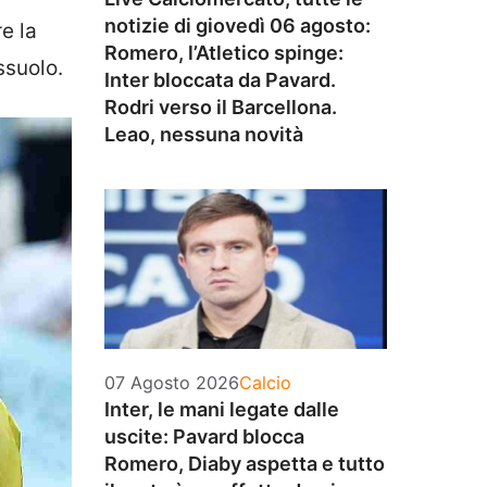
notizie di giovedì 06 agosto:
e la
Romero, l’Atletico spinge:
ssuolo.
Inter bloccata da Pavard.
Rodri verso il Barcellona.
Leao, nessuna novità
Categorie
07 Agosto 2026
Calcio
Inter, le mani legate dalle
uscite: Pavard blocca
Romero, Diaby aspetta e tutto