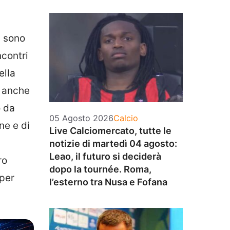
a sono
ncontri
ella
o anche
o da
Categorie
05 Agosto 2026
Calcio
ane e di
Live Calciomercato, tutte le
notizie di martedì 04 agosto:
Leao, il futuro si deciderà
ro
dopo la tournée. Roma,
 per
l’esterno tra Nusa e Fofana