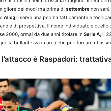
o sulla fascia nella prossima stagione. Il recupero
 migliore dei modi ma prima di
settembre
non sarà 
te
Allegri
serve una pedina tatticamente e tecnic
ne e di prospettiva. Il nome individuato è quello 
e 2000, ormai da due anni titolare in
Serie A
, il 
 quella brillantezza in area che può tornare utilissi
 l’attacco è Raspadori: trattativ