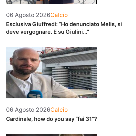
Categorie
06 Agosto 2026
Calcio
Esclusiva Giuffredi: “Ho denunciato Melis, si
deve vergognare. E su Giulini…”
Categorie
06 Agosto 2026
Calcio
Cardinale, how do you say “fai 31”?