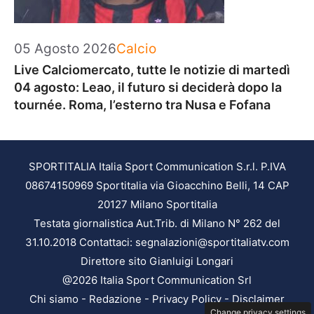
Categorie
05 Agosto 2026
Calcio
Live Calciomercato, tutte le notizie di martedì
04 agosto: Leao, il futuro si deciderà dopo la
tournée. Roma, l’esterno tra Nusa e Fofana
SPORTITALIA Italia Sport Communication S.r.l. P.IVA
08674150969 Sportitalia via Gioacchino Belli, 14 CAP
20127 Milano Sportitalia
Testata giornalistica Aut.Trib. di Milano N° 262 del
31.10.2018 Contattaci: segnalazioni@sportitaliatv.com
Direttore sito Gianluigi Longari
@2026 Italia Sport Communication Srl
Chi siamo
-
Redazione
-
Privacy Policy
-
Disclaimer
Change privacy settings