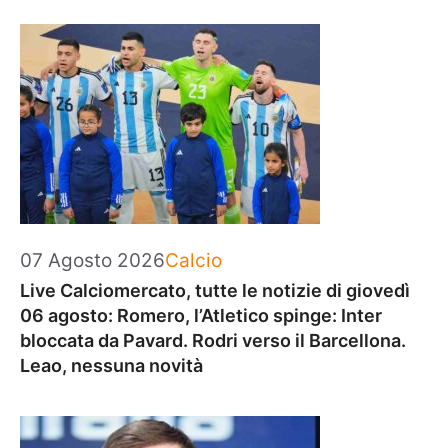
Categorie
07 Agosto 2026
Calcio
Live Calciomercato, tutte le notizie di giovedì
06 agosto: Romero, l’Atletico spinge: Inter
bloccata da Pavard. Rodri verso il Barcellona.
Leao, nessuna novità