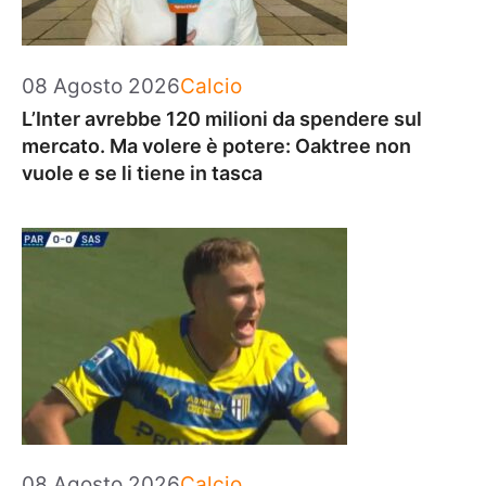
Categorie
08 Agosto 2026
Calcio
L’Inter avrebbe 120 milioni da spendere sul
mercato. Ma volere è potere: Oaktree non
vuole e se li tiene in tasca
Categorie
08 Agosto 2026
Calcio