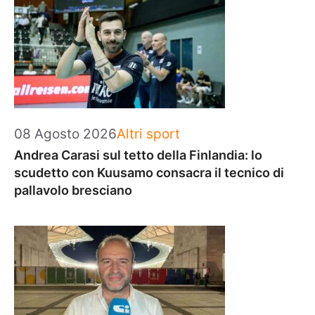
Categorie
08 Agosto 2026
Altri sport
Andrea Carasi sul tetto della Finlandia: lo
scudetto con Kuusamo consacra il tecnico di
pallavolo bresciano