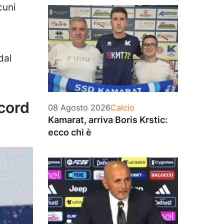
cuni
dal
ecord
Categorie
08 Agosto 2026
Calcio
Kamarat, arriva Boris Krstic:
ecco chi è