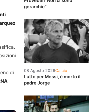
Provedel? Non ci sono
gerarchie”
nti
arquez
ssifica.
osizioni
Categorie
08 Agosto 2026
Calcio
meno di
Lutto per Messi, è morto il
RNA
padre Jorge