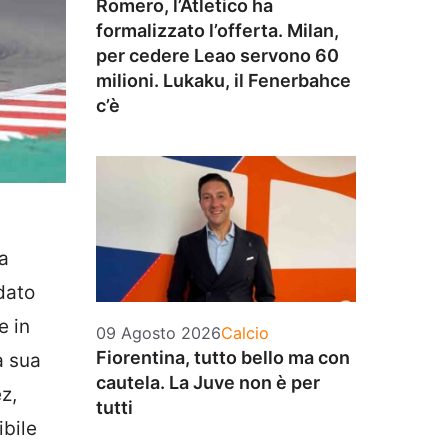
Romero, l’Atletico ha
formalizzato l’offerta. Milan,
per cedere Leao servono 60
milioni. Lukaku, il Fenerbahce
c’è
ca
dato
e in
Categorie
09 Agosto 2026
Calcio
Fiorentina, tutto bello ma con
a sua
cautela. La Juve non è per
z,
tutti
ibile