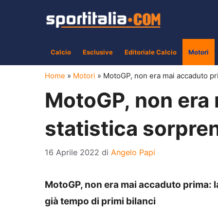
Vai
al
contenuto
Calcio
Esclusive
Editoriale Calcio
Motori
Home
»
Motori
»
MotoGP, non era mai accaduto pri
MotoGP, non era 
statistica sorpre
16 Aprile 2022
di
Angelo Papi
MotoGP, non era mai accaduto prima: la
già tempo di primi bilanci