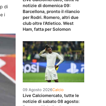
notizie di domenica 09:
p di
Barcellona, pronto il rilancio
e i
per Rodri. Romero, altri due
club oltre l’Atletico. West
Ham, fatta per Solomon
Categorie
09 Agosto 2026
Calcio
Live Calciomercato, tutte le
notizie di sabato 08 agosto: