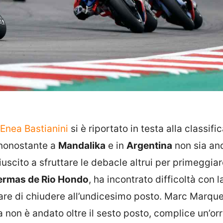
Enea Bastianini
si è riportato in testa alla classifi
i, nonostante a
Mandalika
e in
Argentina
non sia an
uscito a sfruttare le debacle altrui per primeggiar
Termas de Rio Hondo
, ha incontrato difficoltà con l
tare di chiudere all’undicesimo posto. Marc Marque
 non è andato oltre il sesto posto, complice un’orr