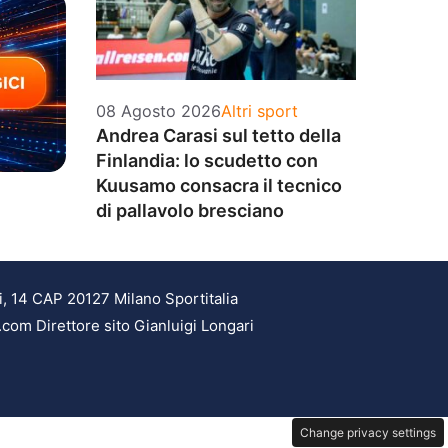
Categorie
08 Agosto 2026
Altri sport
Andrea Carasi sul tetto della
Finlandia: lo scudetto con
Kuusamo consacra il tecnico
di pallavolo bresciano
i, 14 CAP 20127 Milano Sportitalia
.com Direttore sito Gianluigi Longari
Change privacy settings