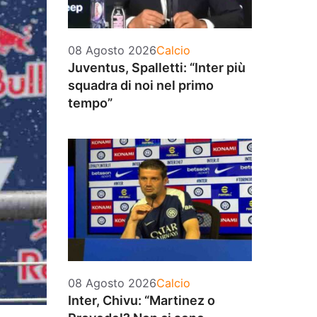
Categorie
08 Agosto 2026
Calcio
Juventus, Spalletti: “Inter più
squadra di noi nel primo
tempo”
Categorie
08 Agosto 2026
Calcio
Inter, Chivu: “Martinez o