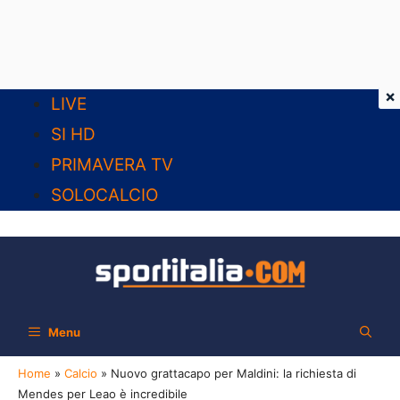
×
Vai
LIVE
al
SI HD
contenuto
PRIMAVERA TV
SOLOCALCIO
Menu
Home
»
Calcio
»
Nuovo grattacapo per Maldini: la richiesta di
Mendes per Leao è incredibile