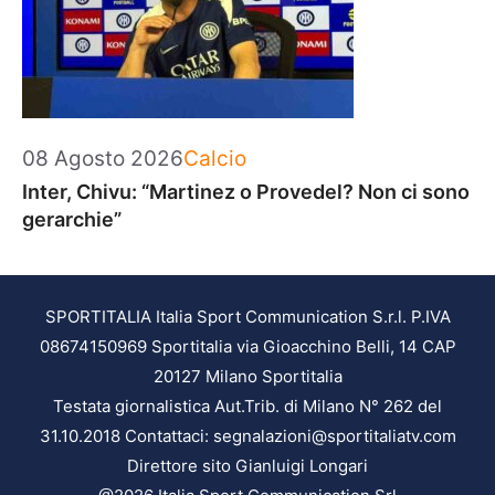
Categorie
08 Agosto 2026
Calcio
Inter, Chivu: “Martinez o Provedel? Non ci sono
gerarchie”
SPORTITALIA Italia Sport Communication S.r.l. P.IVA
08674150969 Sportitalia via Gioacchino Belli, 14 CAP
20127 Milano Sportitalia
Testata giornalistica Aut.Trib. di Milano N° 262 del
31.10.2018 Contattaci: segnalazioni@sportitaliatv.com
Direttore sito Gianluigi Longari