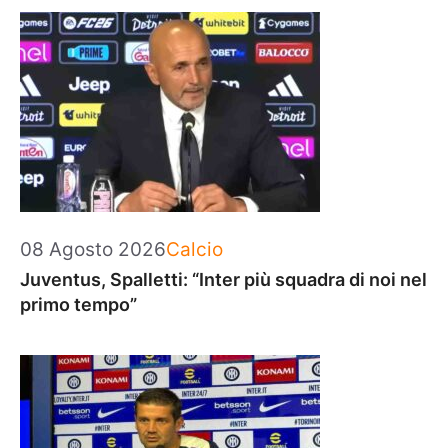
Categorie
08 Agosto 2026
Calcio
Juventus, Spalletti: “Inter più squadra di noi nel
primo tempo”