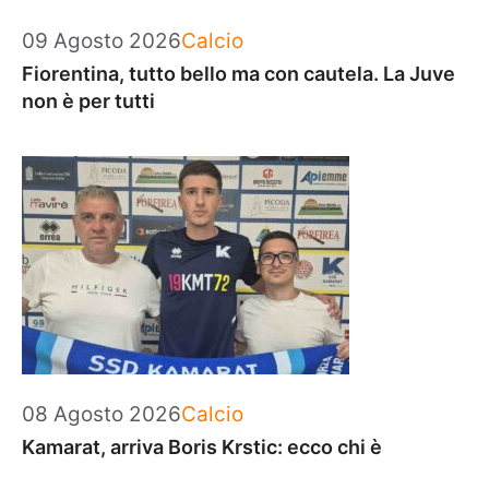
Categorie
09 Agosto 2026
Calcio
Fiorentina, tutto bello ma con cautela. La Juve
non è per tutti
Categorie
08 Agosto 2026
Calcio
Kamarat, arriva Boris Krstic: ecco chi è