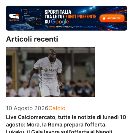
Articoli recenti
Categorie
10 Agosto 2026
Calcio
Live Calciomercato, tutte le notizie di lunedì 10
agosto: Mora, la Roma prepara l’offerta.
Lukaku, il Gala lavora sull’offerta al Napoli