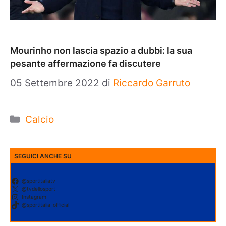
Mourinho non lascia spazio a dubbi: la sua
pesante affermazione fa discutere
05 Settembre 2022
di
Riccardo Garruto
Categorie
Calcio
SEGUICI ANCHE SU
@sportitaliatv
@tvdellosport
Instagram
@sportitalia_official