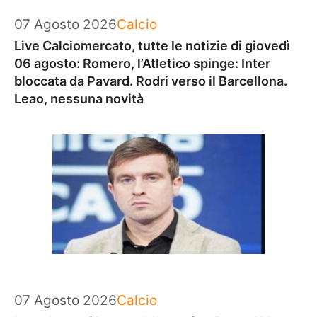
Categorie
07 Agosto 2026
Calcio
Live Calciomercato, tutte le notizie di giovedì
06 agosto: Romero, l’Atletico spinge: Inter
bloccata da Pavard. Rodri verso il Barcellona.
Leao, nessuna novità
Categorie
07 Agosto 2026
Calcio