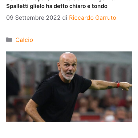
Spalletti glielo ha detto chiaro e tondo
09 Settembre 2022
di
Riccardo Garruto
Categorie
Calcio