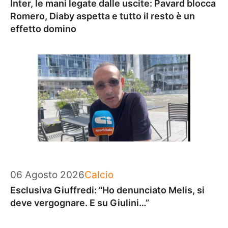
Inter, le mani legate dalle uscite: Pavard blocca
Romero, Diaby aspetta e tutto il resto è un
effetto domino
Categorie
06 Agosto 2026
Calcio
Esclusiva Giuffredi: “Ho denunciato Melis, si
deve vergognare. E su Giulini…”