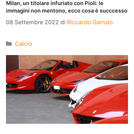
Milan, un titolare infuriato con Pioli: le
immagini non mentono, ecco cosa è succcesso
08 Settembre 2022
di
Riccardo Garruto
Categorie
Calcio