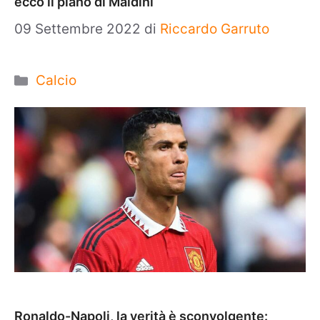
ecco il piano di Maldini
09 Settembre 2022
di
Riccardo Garruto
Categorie
Calcio
Ronaldo-Napoli, la verità è sconvolgente: