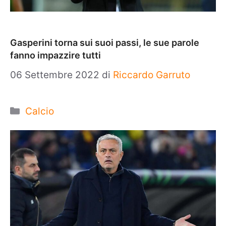
Gasperini torna sui suoi passi, le sue parole
fanno impazzire tutti
06 Settembre 2022
di
Riccardo Garruto
Categorie
Calcio