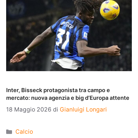
Inter, Bisseck protagonista tra campo e
mercato: nuova agenzia e big d’Europa attente
18 Maggio 2026
di
Gianluigi Longari
Categorie
Calcio