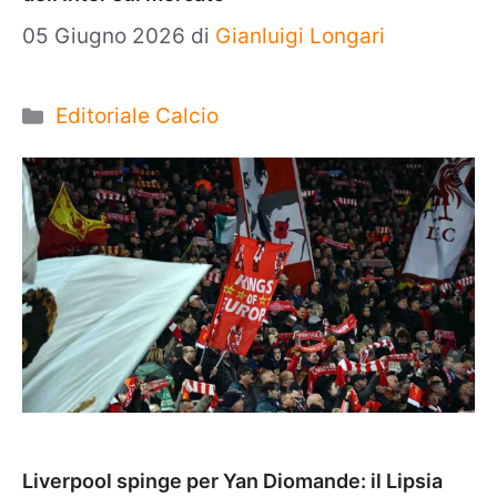
05 Giugno 2026
di
Gianluigi Longari
Categorie
Editoriale Calcio
Liverpool spinge per Yan Diomande: il Lipsia