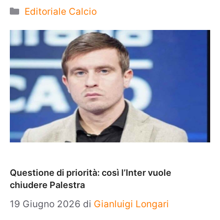
Categorie
Editoriale Calcio
Questione di priorità: così l’Inter vuole
chiudere Palestra
19 Giugno 2026
di
Gianluigi Longari