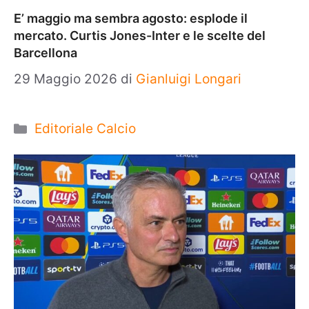
E’ maggio ma sembra agosto: esplode il
mercato. Curtis Jones-Inter e le scelte del
Barcellona
29 Maggio 2026
di
Gianluigi Longari
Categorie
Editoriale Calcio