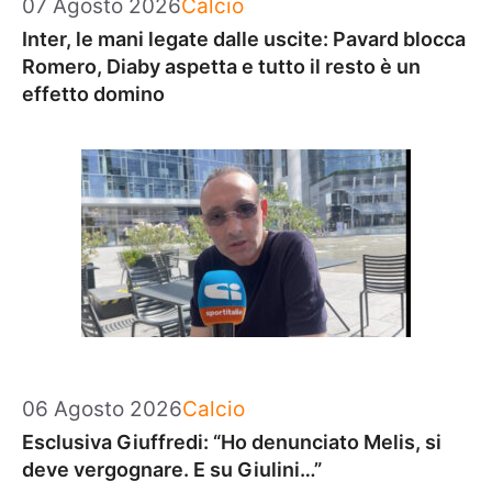
Categorie
07 Agosto 2026
Calcio
Inter, le mani legate dalle uscite: Pavard blocca
Romero, Diaby aspetta e tutto il resto è un
effetto domino
Categorie
06 Agosto 2026
Calcio
Esclusiva Giuffredi: “Ho denunciato Melis, si
deve vergognare. E su Giulini…”