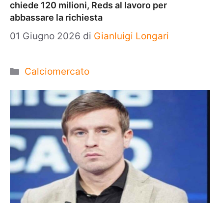
chiede 120 milioni, Reds al lavoro per
abbassare la richiesta
01 Giugno 2026
di
Gianluigi Longari
Categorie
Calciomercato