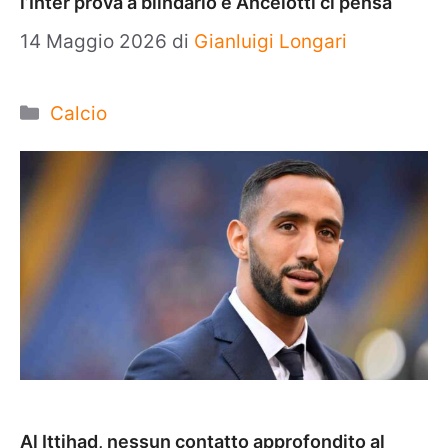
l’Inter prova a blindarlo e Ancelotti ci pensa
14 Maggio 2026
di
Gianluigi Longari
Categorie
Calcio
Al Ittihad, nessun contatto approfondito al