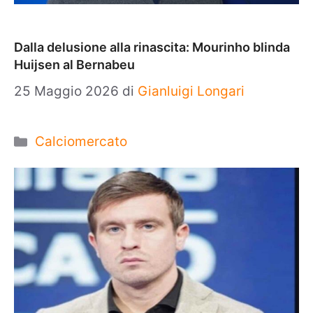
Dalla delusione alla rinascita: Mourinho blinda
Huijsen al Bernabeu
25 Maggio 2026
di
Gianluigi Longari
Categorie
Calciomercato