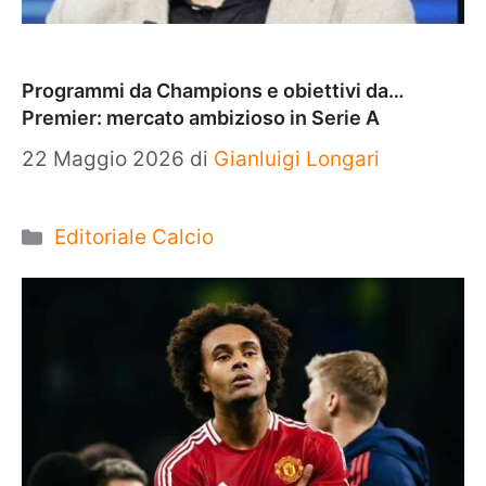
Programmi da Champions e obiettivi da…
Premier: mercato ambizioso in Serie A
22 Maggio 2026
di
Gianluigi Longari
Categorie
Editoriale Calcio