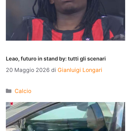
Leao, futuro in stand by: tutti gli scenari
20 Maggio 2026
di
Gianluigi Longari
Categorie
Calcio