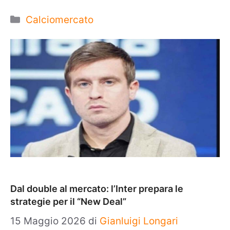
Categorie
Calciomercato
Dal double al mercato: l’Inter prepara le
strategie per il “New Deal”
15 Maggio 2026
di
Gianluigi Longari