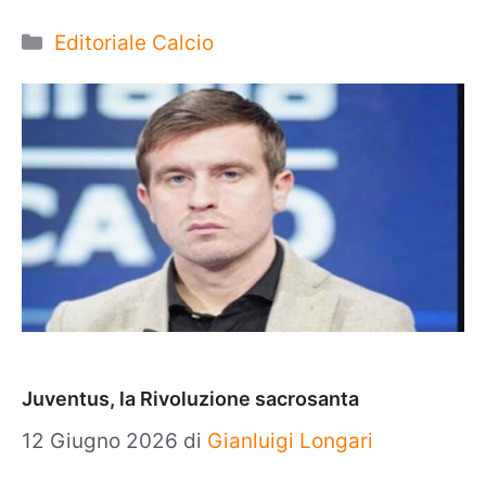
Categorie
Editoriale Calcio
Juventus, la Rivoluzione sacrosanta
12 Giugno 2026
di
Gianluigi Longari