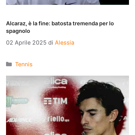
Alcaraz, è la fine: batosta tremenda per lo
spagnolo
02 Aprile 2025
di
Alessia
Categorie
Tennis