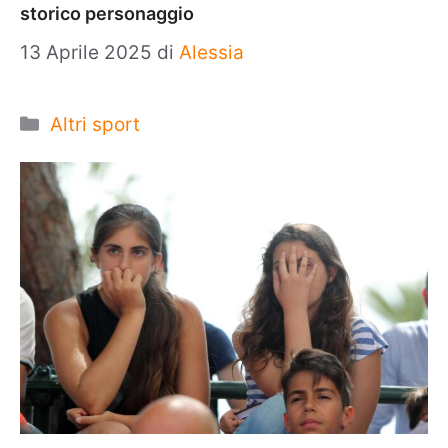
storico personaggio
13 Aprile 2025
di
Alessia
Categorie
Altri sport