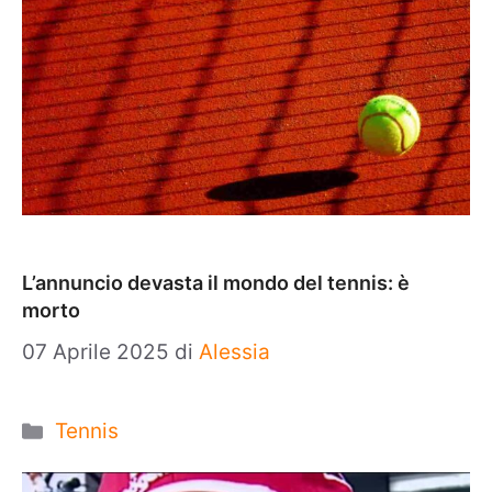
L’annuncio devasta il mondo del tennis: è
morto
07 Aprile 2025
di
Alessia
Categorie
Tennis