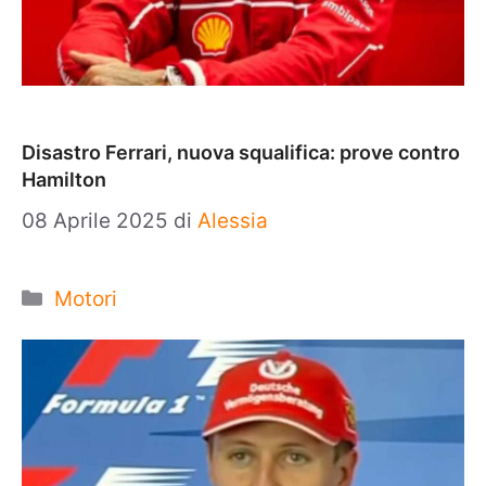
Disastro Ferrari, nuova squalifica: prove contro
Hamilton
08 Aprile 2025
di
Alessia
Categorie
Motori