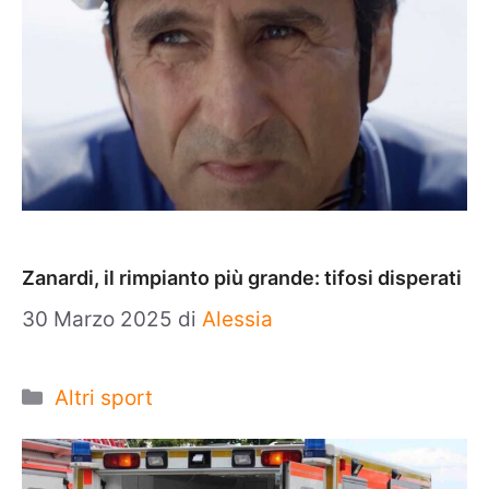
Zanardi, il rimpianto più grande: tifosi disperati
30 Marzo 2025
di
Alessia
Categorie
Altri sport