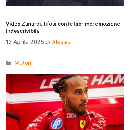
Video Zanardi, tifosi con le lacrime: emozione
indescrivibile
12 Aprile 2025
di
Alessia
Categorie
Motori