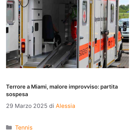
Terrore a Miami, malore improvviso: partita
sospesa
29 Marzo 2025
di
Alessia
Categorie
Tennis