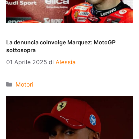
La denuncia coinvolge Marquez: MotoGP
sottosopra
01 Aprile 2025
di
Alessia
Categorie
Motori