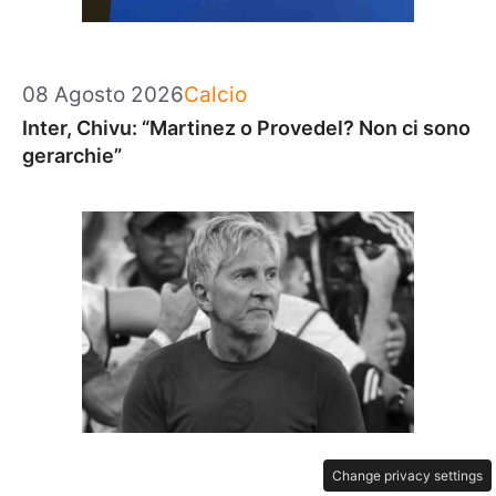
Categorie
08 Agosto 2026
Calcio
Inter, Chivu: “Martinez o Provedel? Non ci sono
gerarchie”
Change privacy settings