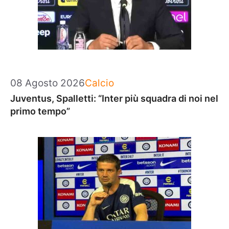
Categorie
08 Agosto 2026
Calcio
Juventus, Spalletti: “Inter più squadra di noi nel
primo tempo”